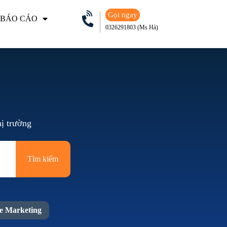
Gọi ngay
 BÁO CÁO
0326291803 (Ms Hà)
hị trường
Tìm kiếm
te Marketing