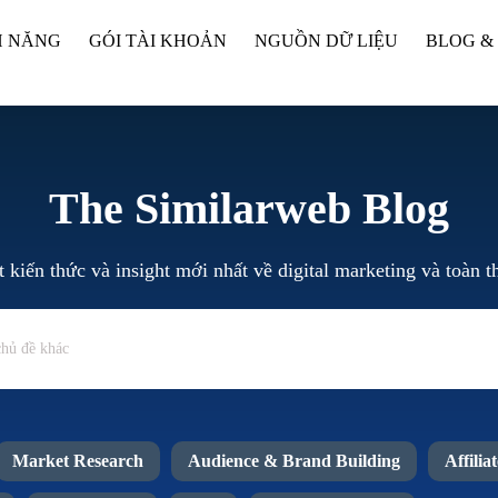
H NĂNG
GÓI TÀI KHOẢN
NGUỒN DỮ LIỆU
BLOG &
The Similarweb Blog
 kiến thức và insight mới nhất về digital marketing và toàn t
Market Research
Audience & Brand Building
Affilia