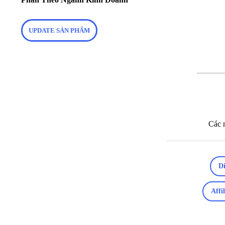
UPDATE SẢN PHẨM
Các n
Di
Affi