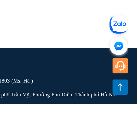
91803 (Ms. Hà )
6, phố Trần Vỹ, Phường Phú Diễn, Thành phố Hà Nội
n