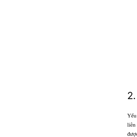
2.
Yếu 
liên
được