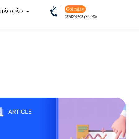
Gọi ngay
 BÁO CÁO
0326291803 (Ms Hà)