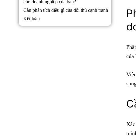
cho doanh nghiệp của bạn?
Ph
Cần phân tích điều gì của đối thủ cạnh tranh
Kết luận
d
Phân
của 
Việc
sung
C
Xác 
mình