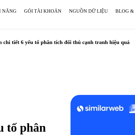
H NĂNG
GÓI TÀI KHOẢN
NGUỒN DỮ LIỆU
BLOG &
chi tiết 6 yếu tố phân tích đối thủ cạnh tranh hiệu quả
u tố phân