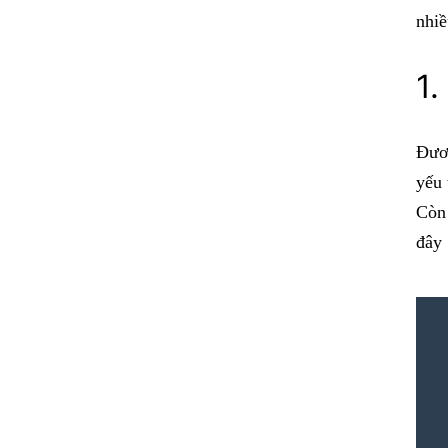
nhiề
1.
Đươn
yếu 
Còn 
đây