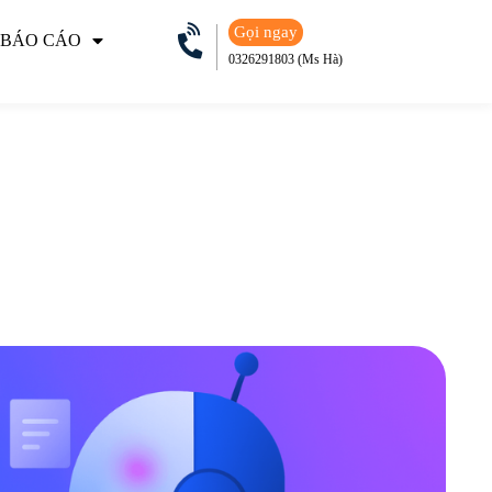
Gọi ngay
 BÁO CÁO
0326291803 (Ms Hà)