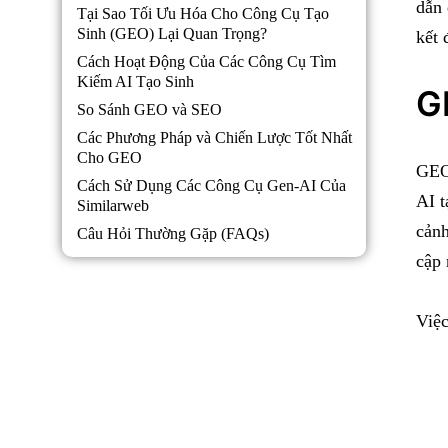
dẫn 
Tại Sao Tối Ưu Hóa Cho Công Cụ Tạo
Sinh (GEO) Lại Quan Trọng?
kết 
Cách Hoạt Động Của Các Công Cụ Tìm
Kiếm AI Tạo Sinh
G
So Sánh GEO và SEO
Các Phương Pháp và Chiến Lược Tốt Nhất
Cho GEO
GEO(
Cách Sử Dụng Các Công Cụ Gen-AI Của
AI t
Similarweb
cảnh
Câu Hỏi Thường Gặp (FAQs)
cập 
Việc