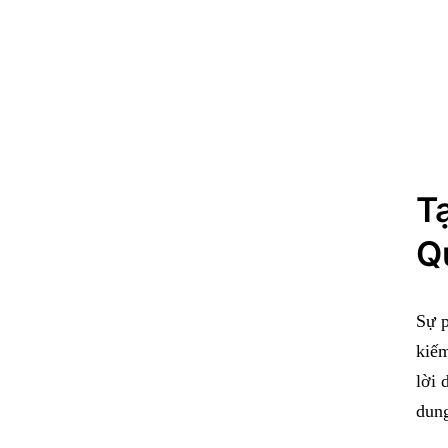
T
Q
Sự p
kiếm
lời 
dung