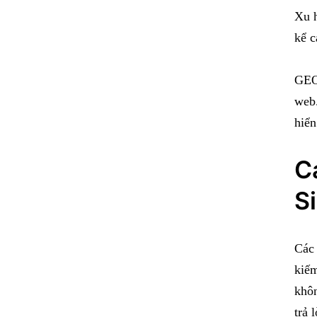
Xu h
kể c
GEO 
web.
hiển
C
S
Các 
kiếm
khôn
trả 