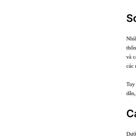
S
Nhiề
thốn
và c
các 
Tuy 
dẫn,
C
Dưới