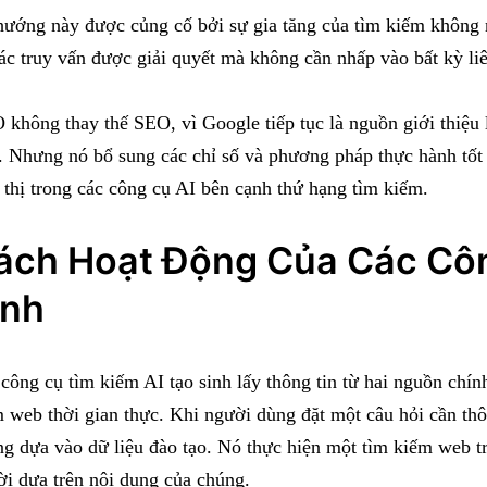
ướng này được củng cố bởi sự gia tăng của tìm kiếm không n
ác truy vấn được giải quyết mà không cần nhấp vào bất kỳ liê
không thay thế SEO, vì Google tiếp tục là nguồn giới thiệu l
 Nhưng nó bổ sung các chỉ số và phương pháp thực hành tốt 
 thị trong các công cụ AI bên cạnh thứ hạng tìm kiếm.
ách Hoạt Động Của Các Côn
inh
công cụ tìm kiếm AI tạo sinh lấy thông tin từ hai nguồn chín
 web thời gian thực. Khi người dùng đặt một câu hỏi cần th
g dựa vào dữ liệu đào tạo. Nó thực hiện một tìm kiếm web tr
lời dựa trên nội dung của chúng.