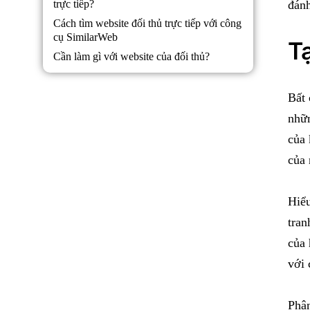
trực tiếp?
đánh
Cách tìm website đối thủ trực tiếp với công
cụ SimilarWeb
Tạ
Cần làm gì với website của đối thủ?
Bất 
nhữn
của 
của 
Hiểu
tran
của 
với 
Phân