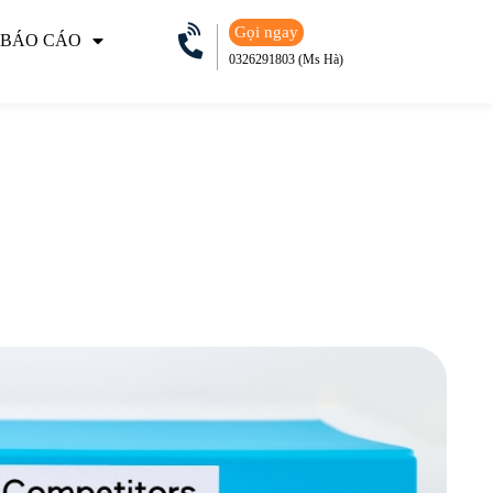
Gọi ngay
 BÁO CÁO
0326291803 (Ms Hà)