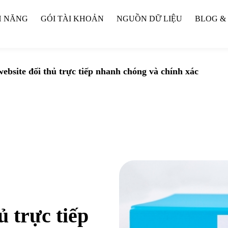
H NĂNG
GÓI TÀI KHOẢN
NGUỒN DỮ LIỆU
BLOG &
ebsite đối thủ trực tiếp nhanh chóng và chính xác
ủ trực tiếp