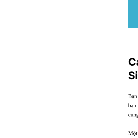
C
S
Bạn 
bạn 
cung
Một 