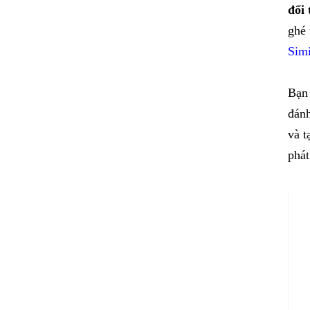
đối 
ghé 
Sim
Bạn 
đánh
và t
phát